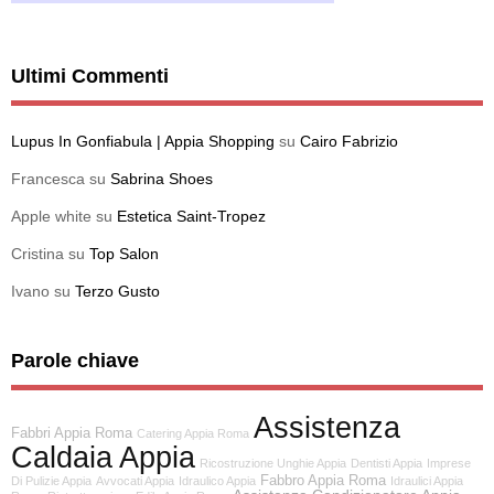
Ultimi Commenti
Lupus In Gonfiabula | Appia Shopping
su
Cairo Fabrizio
Francesca
su
Sabrina Shoes
Apple white
su
Estetica Saint-Tropez
Cristina
su
Top Salon
Ivano
su
Terzo Gusto
Parole chiave
Assistenza
Fabbri Appia Roma
Catering Appia Roma
Caldaia Appia
Ricostruzione Unghie Appia
Dentisti Appia
Imprese
Fabbro Appia Roma
Di Pulizie Appia
Avvocati Appia
Idraulico Appia
Idraulici Appia