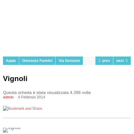
Appia
Onoranze Funebri
Via Genzano
prev
next
Vignoli
Questa scheda è stata visualizzata 4.286 volte
admin
6 Febbraio 2014