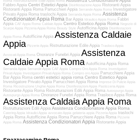
Assistenza Condizionatore Appia
Roma
Ristrutturazione Edile Appia Roma
Centri Estetici Appia
Fabbro Appia
Ristoranti Appia
Disinfestazione Appia
Ristoranti Appia Roma
Parrucchieri Appia
Investigatore
Serrande Appia Roma
Assistenza
Privato Appia Roma
traslochi Appia
Serranda Appia Roma
Condizionatori Appia Roma
Bar Appia
Fabbri
Idraulico Appia Roma
Centro Estetico Appia Roma
Appia
CAF Appia Roma
Caldaie Appia
Negozio di
Autofficina Appia
Scarpe Appia
Pizzeria Appia Roma
Beauty Style
Disinfestazioni
Assistenza Caldaie
Autofficine Appia
Appia Roma
Appia
Ristrutturazione Edile Appia
Pizzerie Appia
Trasloco Appia
Assistenza
Onoranze Funebri Appia
Avvocati Appia Roma
Caldaie Appia Roma
Autofficina Appia Roma
Serranda Appia
Serrande Appia
CAF Appia
Compro Oro Appia Roma
Investigatori
Parrucchiere Appia
Privati Appia
Investigatori Privati Appia Roma
Compro oro Appia
centri estetici appia roma
Centro Estetico Appia
Bar Appia Roma
Investigatore Privato Appia
Parrucchieri Appia Roma
Imprese Di Pulizie Appia
Roma
Ricostruzione Unghie Appia Roma
Disinfestazioni Appia
Pasticceria Appia
Ristorante Appia Roma
Ristrutturazioni Edili Appia Roma
Autospurgo Appia
Onoranze Funebri Appia Roma
Trasloco Appia Roma
Autospurgo Appia Roma
Assistenza Caldaia Appia Roma
Assistenza Condizionatore Appia Roma
Ristrutturazioni Edili Appia
traslochi
Catering Appia
Idraulici Appia
avvocato Appia
gelateria appia
Pizzeria Appia
Appia Roma
Autofficine Appia Roma
Parrucchiere Appia Roma
Pizzerie
Assistenza Condizionatori Appia
Ristorante Appia
Appia Roma
Spazzacamino Roma