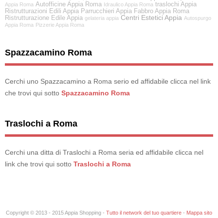
Autofficine Appia Roma
traslochi Appia
Appia Roma
Idraulico Appia Roma
Ristrutturazioni Edili Appia
Parrucchieri Appia
Fabbro Appia Roma
Centri Estetici Appia
Ristrutturazione Edile Appia
gelateria appia
Autospurgo
Appia Roma
Pizzerie Appia Roma
Spazzacamino Roma
Cerchi uno Spazzacamino a Roma serio ed affidabile clicca nel link
che trovi qui sotto
Spazzacamino Roma
Traslochi a Roma
Cerchi una ditta di Traslochi a Roma seria ed affidabile clicca nel
link che trovi qui sotto
Traslochi a Roma
Copyright © 2013 - 2015 Appia Shopping -
Tutto il network del tuo quartiere
-
Mappa sito