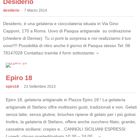
Desiderio
desiderio
7 Marzo 2014
Desiderio, è una gelateria e cioccolateria situata in Via Gino
Capponi, 170 a Roma. Uovo di Pasqua artigianale su ordinazione
(chiedere di Denise). Tu ci porti la sorpresa e noi realizziamo il tuo
uovo!!!! Possibilità di ritiro anche il giorno di Pasqua stesso Tel: 06
78147028 Contattaci tramite il form sottostante:
»
Epiro 18
epiro18
23 Settembre 2013
Epiro 18, gelateria artigianale in Piazza Epiro 18 ! La gelateria
artigianale di Stefano offre moltissimi gusti, tradizionali e non. Gelati
senza latte; senza glutine; brioches ripiene di gelato per i più golosi.
Inoltre, la gelateria di Stefano, offere anche zucchero filato; granite;
cassatine siciliane; crepes e…CANNOLI SICILIANI ESPRESSI.
Lunedi: chiuso martedi/sabato 10.30 – 24.00 ...
»