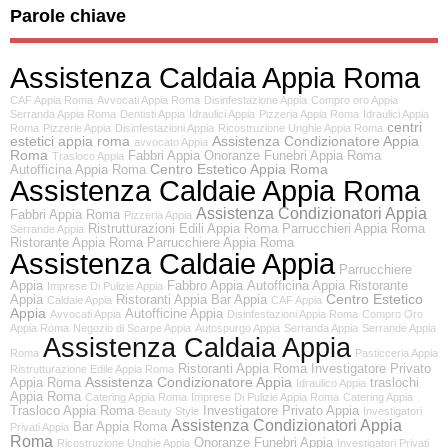
Parole chiave
Assistenza Caldaia Appia Roma
CAF Appia Roma
Avvocati Appia Roma
Disinfestazione Appia
Compro oro Appia
Serranda Appia Roma
Dentisti Appia
Idraulici Appia
Pizzeria Appia Roma
Idraulici Appia
centri
Roma
Pizzerie Appia
Disinfestazioni Appia
Ricostruzione Unghie Appia Roma
estetici appia roma
Assistenza Condizionatore Appia
avvocato Appia
Roma
Fabbri Appia
Onoranze Funebri Appia Roma
Trasloco Appia
Centro Estetico Appia Roma
Autofficina Appia Roma
Assistenza Caldaie Appia Roma
Assistenza Condizionatori Appia
Fabbri Appia Roma
Pizzeria Appia
Ristrutturazioni Edili Appia Roma
Parrucchieri Appia Roma
Serrande Appia
Ristorante Appia Roma
Parrucchiere Appia Roma
Assistenza Caldaie Appia
Parrucchiere
Appia
Fabbro Appia
Autofficina Appia
Ristorante
Imprese Di Pulizie Appia
Centro Estetico
Appia
Ristoranti Appia
Bar Appia
Caldaie Appia
CAF Appia
Appia
Autofficine Appia
Avvocati Appia
Disinfestazioni Appia Roma
Compro Oro
Appia Roma
Negozio di Scarpe Appia
Autospurgo Appia
Serranda Appia
Serrande Appia
Assistenza Caldaia Appia
Roma
Pasticceria Appia
Ristoranti Appia Roma
Investigatore Privato
Ristrutturazione Edile Appia Roma
Assistenza Condizionatore Appia
Appia Roma
traslochi
Idraulico Appia
Appia Roma
Catering Appia Roma
Imprese Di Pulizie Appia Roma
Catering Appia
Trasloco Appia Roma
Investigatore Privato Appia
Beauty Style
Investigatori
Assistenza Condizionatori Appia
Bar Appia Roma
Privati Appia
Roma
Onoranze Funebri Appia
Ricostruzione Unghie Appia
Investigatori Privati