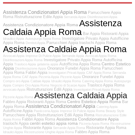
Assistenza Condizionatori Appia Roma
Parrucchiere Appia
Roma
Ristrutturazione Edile Appia
Serranda Appia
Disinfestazioni Appia
Assistenza
Assistenza Condizionatore Appia Roma
Caldaia Appia Roma
Bar Appia
Ristoranti Appia
Investigatore Privato Appia
Autofficine
Idraulico Appia
Autospurgo Appia Roma
Appia Roma
Parrucchieri Appia
traslochi Appia Roma
Dentisti Appia
Assistenza Caldaie Appia Roma
Avvocati Appia
Imprese Di Pulizie Appia
Serrande Appia
Avvocati Appia Roma
Investigatore Privato Appia Roma
Autofficina
Disinfestazioni Appia Roma
Centro Estetico
Appia
Autofficina Appia Roma
Trasloco Appia
gelateria appia
Appia
Onoranze Funebri Appia Roma
Parrucchieri
Disinfestazione Appia
Appia Roma
Fabbri Appia
Investigatori Privati Appia
CAF Appia Roma
Serranda
Onoranze Funebri Appia
Appia Roma
CAF Appia
Pizzeria Appia
Pizzerie Appia
Compro oro Appia
Caldaie Appia
Idraulici Appia Roma
Catering Appia Roma
Autospurgo
Trasloco Appia Roma
Appia
Compro Oro Appia Roma
Negozio di Scarpe Appia
Ristrutturazioni Edili Appia
avvocato Appia
Investigatori Privati Appia Roma
Assistenza Caldaia Appia
Pizzerie Appia Roma
Centro Estetico Appia Roma
Fabbro Appia
Ristoranti Appia Roma
Bar
Assistenza Condizionatori Appia
Appia Roma
Catering Appia
Autofficine Appia
Pasticceria Appia
Imprese Di Pulizie Appia Roma
Beauty Style
Parrucchiere Appia
Ristrutturazioni Edili Appia Roma
Ristrutturazione Edile
Assistenza Condizionatore Appia
Fabbri Appia Roma
Appia Roma
centri estetici appia roma
traslochi Appia
Pizzeria Appia Roma
Ricostruzione
Ristorante Appia
Ristorante Appia Roma
Unghie Appia
Serrande Appia Roma
Fabbro Appia Roma
Idraulici Appia
Ricostruzione Unghie Appia Roma