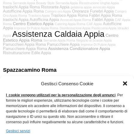
Roma
Serrande Appia
Beauty Style
Serranda Appia
Ricostruzione Unghie Appia
traslochi Appia Roma
Ristorante Appia
gelateria appia
avvocato Appia
Autofficine Appia Roma
Onoranze Funebri Appia
Compro oro Appia
Compro
Trasloco Appia Roma
Fabbri Appia Roma
Oro Appia Roma
Trasloco Appia
traslochi Appia
Autofficina Appia
Fabbri Appia
Avvocati Appia Roma
CAF Appia
Centro Estetico Appia
Autofficine
Roma
Catering Appia Roma
CAF Appia
Appia
Imprese Di Pulizie Appia Roma
Disinfestazione Appia
Pasticceria Appia
Idraulici
Assistenza Caldaia Appia
Centro
Appia
Estetico Appia Roma
Serrande Appia Roma
Negozio di Scarpe Appia
Parrucchieri Appia Roma
Parrucchiere Appia
Imprese Di Pulizie Appia
Assistenza Condizionatore Appia
Parrucchiere Appia Roma
Ristrutturazione Edile Appia
Spazzacamino Roma
Gestisci Consenso Cookie
Cerchi uno Spazzacamino a Roma serio ed affidabile clicca nel link
che trovi qui sotto
Spazzacamino Roma
I cookie vengono utilizzati per la personalizzazione degli annunci
. Per
fornire le migliori esperienze, utilizziamo tecnologie come i cookie per
memorizzare e/o accedere alle informazioni del dispositivo. Il consenso a
queste tecnologie ci permetterà di elaborare dati come il comportamento di
Traslochi a Roma
navigazione o ID unici su questo sito. Non acconsentire o ritirare il
consenso può influire negativamente su alcune caratteristiche e funzioni.
Gestisci servizi
Cerchi una ditta di Traslochi a Roma seria ed affidabile clicca nel