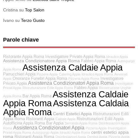
Cristina
su
Top Salon
Ivano
su
Terzo Gusto
Parole chiave
Ristorante Appia Roma
Investigatore Privato Appia Roma
Idraulico Appia
Assistenza Condizionatore Appia Roma
Fabbro Appia Roma
Autospurgo
Assistenza Caldaie Appia
Appia Roma
Parrucchieri Appia
Pizzerie Appia
Catering Appia
Idraulico Appia Roma
Avvocati
Onoranze Funebri Appia Roma
Investigatore
Appia
Pizzeria Appia Roma
Assistenza Condizionatori Appia Roma
Privato Appia
Investigatori
Fabbro Appia
Privati Appia
Ristrutturazione Edile Appia Roma
Ricostruzione Unghie
Assistenza Caldaie
Bar Appia Roma
Appia Roma
Appia Roma
Assistenza Caldaia
Appia Roma
Centri Estetici Appia
Ristrutturazioni Edili
Appia Roma
Ristoranti Appia
Ristrutturazioni Edili Appia
Caldaie Appia
Autofficina Appia Roma
Bar Appia
Serranda Appia Roma
Disinfestazioni Appia
Assistenza Condizionatori Appia
Roma
Pizzeria Appia
Investigatori
centri estetici appia
Privati Appia Roma
Autospurgo Appia
Idraulici Appia Roma
roma
Ristoranti Appia Roma
Disinfestazioni Appia
Dentisti Appia
Pizzerie Appia