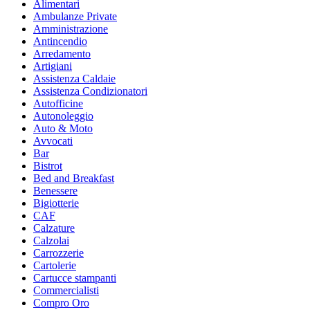
Alimentari
Ambulanze Private
Amministrazione
Antincendio
Arredamento
Artigiani
Assistenza Caldaie
Assistenza Condizionatori
Autofficine
Autonoleggio
Auto & Moto
Avvocati
Bar
Bistrot
Bed and Breakfast
Benessere
Bigiotterie
CAF
Calzature
Calzolai
Carrozzerie
Cartolerie
Cartucce stampanti
Commercialisti
Compro Oro