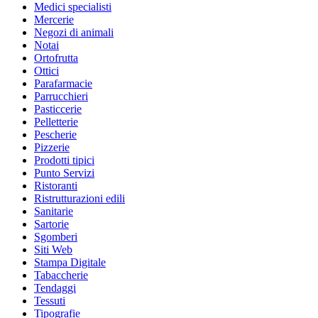
Medici specialisti
Mercerie
Negozi di animali
Notai
Ortofrutta
Ottici
Parafarmacie
Parrucchieri
Pasticcerie
Pelletterie
Pescherie
Pizzerie
Prodotti tipici
Punto Servizi
Ristoranti
Ristrutturazioni edili
Sanitarie
Sartorie
Sgomberi
Siti Web
Stampa Digitale
Tabaccherie
Tendaggi
Tessuti
Tipografie