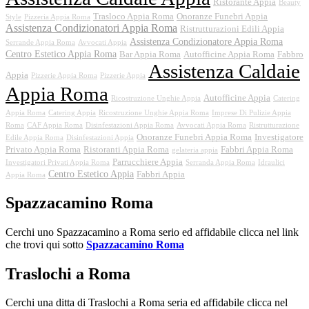
Ristorante Appia
Beauty
Trasloco Appia Roma
Onoranze Funebri Appia
Style
Pizzeria Appia Roma
Assistenza Condizionatori Appia Roma
Ristrutturazioni Edili Appia
Assistenza Condizionatore Appia Roma
Serrande Appia Roma
Avvocati Appia
Centro Estetico Appia Roma
Bar Appia Roma
Autofficine Appia Roma
Fabbro
Assistenza Caldaie
Appia
Pizzerie Appia Roma
Pizzerie Appia
Appia Roma
Autofficine Appia
Ricostruzione Unghie Appia
Catering
Appia Roma
Catering Appia
Ricostruzione Unghie Appia Roma
Imprese Di Pulizie Appia
Roma
CAF Appia Roma
Disinfestazioni Appia Roma
Avvocati Appia Roma
Ristrutturazione
Onoranze Funebri Appia Roma
Investigatore
Edile Appia Roma
Disinfestazioni Appia
Privato Appia Roma
Ristoranti Appia Roma
Fabbri Appia Roma
gelateria appia
Parrucchiere Appia
Investigatori Privati Appia Roma
Serranda Appia Roma
Idraulici
Centro Estetico Appia
Fabbri Appia
Appia Roma
Spazzacamino Roma
Cerchi uno Spazzacamino a Roma serio ed affidabile clicca nel link
che trovi qui sotto
Spazzacamino Roma
Traslochi a Roma
Cerchi una ditta di Traslochi a Roma seria ed affidabile clicca nel