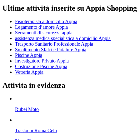
Ultime attività inserite su Appia Shopping
Fisioterapista a domicilio Appia
Legamento d’amore Appia
Serramenti di sicurezza appia
assistenza medica specialistica a domicilio Appia
Trasporto Sanitario Professionale Appia
Smaltimento Sfalci e Potature Appia
Piscine Appia
Investigatore Privato Appia
Costruzione Piscine Appia
Vetreria Appia
Attivita in evidenza
Rubei Moto
Traslochi Roma Celli