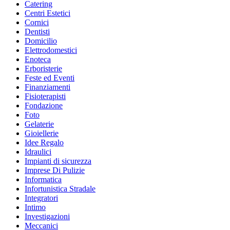
Catering
Centri Estetici
Cornici
Dentisti
Domicilio
Elettrodomestici
Enoteca
Erboristerie
Feste ed Eventi
Finanziamenti
Fisioterapisti
Fondazione
Foto
Gelaterie
Gioiellerie
Idee Regalo
Idraulici
Impianti di sicurezza
Imprese Di Pulizie
Informatica
Infortunistica Stradale
Integratori
Intimo
Investigazioni
Meccanici