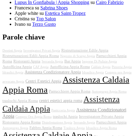
Lupus In Gonfiabula | Appia Shopping
su
Cairo Fabrizio
Francesca
su
Sabrina Shoes
Apple white
su
Estetica Saint-Tropez
Cristina
su
Top Salon
Ivano
su
Terzo Gusto
Parole chiave
Ristrutturazione Edile Appia
Dentisti Appia
Investigatori Privati Appia
Ristrutturazioni Edili Appia Roma
Parrucchieri Appia
Negozio di Scarpe Appia
Roma
Ristoranti Appia
Bar Appia
Serranda Appia
Imprese Di Pulizie Appia
Autofficina Appia
Autofficina Appia Roma
CAF Appia
Caldaie Appia
Pizzeria Appia
Assistenza Condizionatore Appia
Idraulici Appia
Idraulico Appia
Compro oro Appia
Assistenza Caldaia
Centri Estetici Appia
avvocato Appia
Appia Roma
Parrucchiere Appia Roma
Autospurgo Appia Roma
Assistenza
centri estetici appia roma
traslochi Appia Roma
Caldaia Appia
Assistenza Condizionatori
Pasticceria Appia
Appia
traslochi Appia
Investigatore Privato Appia
Compro Oro Appia Roma
Ristorante Appia Roma
Parrucchieri Appia
Disinfestazione Appia
Serrande Appia
Fabbro Appia Roma
Autospurgo Appia
Trasloco Appia
Idraulico Appia Roma
Assistenza Caldaie Appia