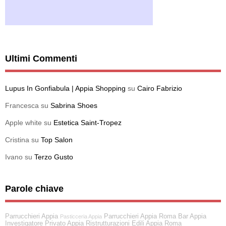
Ultimi Commenti
Lupus In Gonfiabula | Appia Shopping
su
Cairo Fabrizio
Francesca
su
Sabrina Shoes
Apple white
su
Estetica Saint-Tropez
Cristina
su
Top Salon
Ivano
su
Terzo Gusto
Parole chiave
Parrucchieri Appia
Parrucchieri Appia Roma
Bar Appia
Pasticceria Appia
Investigatore Privato Appia
Ristrutturazioni Edili Appia Roma