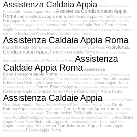
Assistenza Caldaia Appia
Disinfestazioni Appia
Assistenza Condizionatori Appia
Autofficine Appia Roma
Roma
Roma
centri estetici appia roma
Autofficina Appia Roma
Pizzeria Appia
Bar Appia Roma
Imprese Di Pulizie Appia Roma
Investigatori Privati Appia
Idraulico
Investigatore Privato Appia Roma
Parrucchiere
Appia
Pizzerie Appia Roma
Appia
Avvocati Appia Roma
avvocato Appia
Autospurgo Appia
Catering Appia
Compro
Ristoranti Appia Roma
oro Appia
Disinfestazione Appia
Assistenza Caldaia Appia Roma
Assistenza
traslochi Appia Roma
Negozio di Scarpe Appia
CAF Appia Roma
Condizionatori Appia
Parrucchiere Appia Roma
Pizzeria Appia Roma
Assistenza
Serrande Appia
Investigatori Privati Appia Roma
Caldaie Appia Roma
Assistenza
Condizionatore Appia Roma
Ristrutturazione Edile Appia Roma
Dentisti Appia
Ristrutturazione
Pizzerie Appia
Disinfestazioni Appia
Trasloco Appia
gelateria appia
Edile Appia
Ristoranti Appia
Trasloco Appia Roma
Imprese Di Pulizie Appia
Centro Estetico Appia
Catering Appia Roma
Ricostruzione Unghie Appia Roma
Ristorante Appia
Onoranze Funebri Appia Roma
Fabbri Appia Roma
Assistenza Caldaie Appia
Idraulici Appia Roma
Centri
Onoranze Funebri Appia
Fabbri Appia
Ricostruzione Unghie Appia
Estetici Appia
Centro Estetico Appia Roma
Serrande Appia Roma
Compro
Ristrutturazioni Edili Appia
Oro Appia Roma
CAF Appia
Idraulici Appia
Serranda
Autofficina Appia
Autofficine
Appia
Autospurgo Appia Roma
Serranda Appia Roma
Appia
Ristorante Appia Roma
traslochi
Beauty Style
Idraulico Appia Roma
Assistenza Condizionatore Appia
Appia
Fabbro Appia
Caldaie Appia
Fabbro Appia Roma
Avvocati Appia