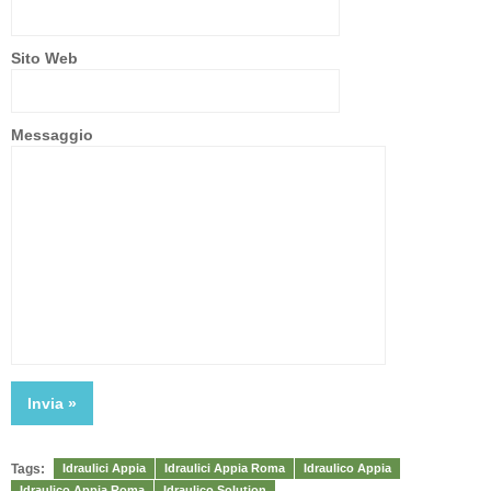
Sito Web
Messaggio
Tags:
Idraulici Appia
Idraulici Appia Roma
Idraulico Appia
Idraulico Appia Roma
Idraulico Solution