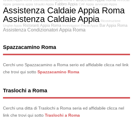
Fabbro Appia
Appia
gelateria appia
Idraulici Appia
CAF Appia
avvocato Appia
Assistenza Caldaie Appia Roma
Assistenza Caldaie Appia
Ricostruzione
Ristoranti Appia Roma
Bar Appia Roma
Unghie Appia
Investigatori Privati Appia
Assistenza Condizionatori Appia Roma
Spazzacamino Roma
Cerchi uno Spazzacamino a Roma serio ed affidabile clicca nel link
che trovi qui sotto
Spazzacamino Roma
Traslochi a Roma
Cerchi una ditta di Traslochi a Roma seria ed affidabile clicca nel
link che trovi qui sotto
Traslochi a Roma