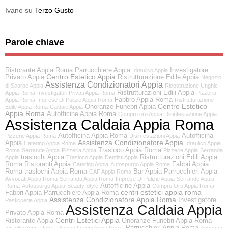
Ivano
su
Terzo Gusto
Parole chiave
Ristorante Appia Roma
Parrucchiere Appia
Investigatore
Idraulico Appia
Centro Estetico Appia
Privato Appia
Ristrutturazione Edile Appia
Negozio
Assistenza Condizionatori Appia
di Scarpe Appia
Ricostruzione Unghie
Ristrutturazioni Edili Appia
Appia Roma
Investigatori Privati Appia Roma
Pizzeria
Fabbro Appia Roma
Appia Roma
Imprese Di Pulizie Appia Roma
Ristrutturazione
Centro Estetico
Onoranze Funebri Appia
Edile Appia Roma
Caldaie Appia
Appia Roma
Autofficine Appia Roma
Compro oro Appia
Disinfestazione Appia
Assistenza Caldaia Appia Roma
Autofficina Appia Roma
Autofficina
Pizzerie Appia Roma
Disinfestazioni Appia
Assistenza Condizionatore Appia
Appia
Catering Appia Roma
Idraulico Appia
Trasloco Appia Roma
Roma
Serrande Appia
Pizzeria Appia
Pizzerie Appia
Serranda
traslochi Appia
Ristrutturazioni Edili Appia
Appia
Trasloco Appia
Dentisti Appia
Roma
Ristoranti Appia
Fabbri Appia
Catering Appia
Autospurgo Appia Roma
Roma
traslochi Appia Roma
Bar Appia
Parrucchieri Appia
CAF Appia Roma
Avvocati Appia Roma
Serranda Appia Roma
Imprese Di Pulizie Appia
Serrande Appia
Autofficine Appia
Roma
Autospurgo Appia
Beauty Style
Compro Oro Appia Roma
centri estetici appia roma
Fabbri Appia
Parrucchiere Appia Roma
Assistenza Condizionatore Appia Roma
Investigatore
Pasticceria Appia
Assistenza Caldaia Appia
Privato Appia Roma
Centri Estetici Appia
Ristorante Appia
Onoranze Funebri Appia Roma
Parrucchieri Appia Roma
Idraulici Appia Roma
Disinfestazioni Appia Roma
Avvocati