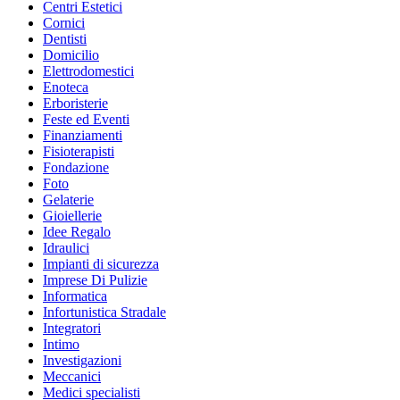
Centri Estetici
Cornici
Dentisti
Domicilio
Elettrodomestici
Enoteca
Erboristerie
Feste ed Eventi
Finanziamenti
Fisioterapisti
Fondazione
Foto
Gelaterie
Gioiellerie
Idee Regalo
Idraulici
Impianti di sicurezza
Imprese Di Pulizie
Informatica
Infortunistica Stradale
Integratori
Intimo
Investigazioni
Meccanici
Medici specialisti