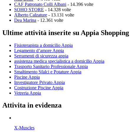
CAF Patronato Colli Albani
- 14.396 volte
SOHO STORE
- 14.328 volte
Alberto Calzature
- 13.131 volte
Dea Marina
- 12.361 volte
Ultime attività inserite su Appia Shopping
Fisioterapista a domicilio Appia
Legamento d’amore Appia
Serramenti di sicurezza appia
assistenza medica specialistica a domicilio Appia
Trasporto Sanitario Professionale Appia
Smaltimento Sfalci e Potature Appia
Piscine Appia
Investigatore Privato Appia
Costruzione Piscine Appia
Vetreria Appia
Attivita in evidenza
X-Muscles