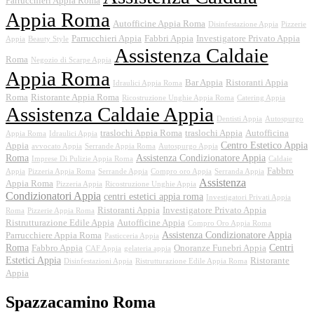
Parrucchieri Appia Roma
Appia Roma
Autofficine Appia Roma
Disinfestazione Appia
Pizzerie
Parrucchieri Appia
Fabbri Appia
Investigatore Privato Appia
Appia
Beauty Style
Assistenza Caldaie
Roma
Negozio di Scarpe Appia
Appia Roma
Bar Appia
Ristoranti Appia
Idraulici Appia Roma
Roma
Ristorante Appia Roma
Ricostruzione Unghie Appia Roma
Catering Appia
Assistenza Caldaie Appia
Dentisti Appia
Autospurgo
traslochi Appia Roma
traslochi Appia
Autofficina
Appia Roma
Idraulici Appia
Centro Estetico Appia
Appia
avvocato Appia
Serrande Appia Roma
Autospurgo Appia
Roma
Assistenza Condizionatore Appia
Imprese Di Pulizie Appia Roma
Caldaie
Fabbro
Appia
Pizzeria Appia Roma
Serrande Appia
Compro oro Appia
Serranda Appia
Assistenza
Appia Roma
Pizzeria Appia
Ricostruzione Unghie Appia
Condizionatori Appia
centri estetici appia roma
Investigatori Privati Appia
Ristoranti Appia
Investigatore Privato Appia
Roma
Pizzerie Appia Roma
Ristrutturazione Edile Appia
Autofficine Appia
Compro Oro Appia Roma
Assistenza Condizionatore Appia
Parrucchiere Appia Roma
Pasticceria Appia
Roma
Centri
Fabbro Appia
Onoranze Funebri Appia
CAF Appia
gelateria appia
Estetici Appia
Ristorante
Disinfestazioni Appia
Ristrutturazione Edile Appia Roma
Appia
Spazzacamino Roma