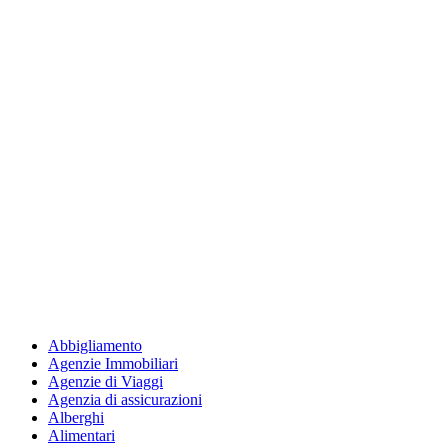
Abbigliamento
Agenzie Immobiliari
Agenzie di Viaggi
Agenzia di assicurazioni
Alberghi
Alimentari