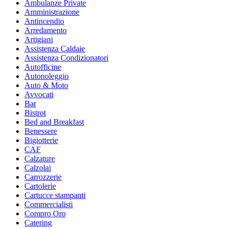
Ambulanze Private
Amministrazione
Antincendio
Arredamento
Artigiani
Assistenza Caldaie
Assistenza Condizionatori
Autofficine
Autonoleggio
Auto & Moto
Avvocati
Bar
Bistrot
Bed and Breakfast
Benessere
Bigiotterie
CAF
Calzature
Calzolai
Carrozzerie
Cartolerie
Cartucce stampanti
Commercialisti
Compro Oro
Catering