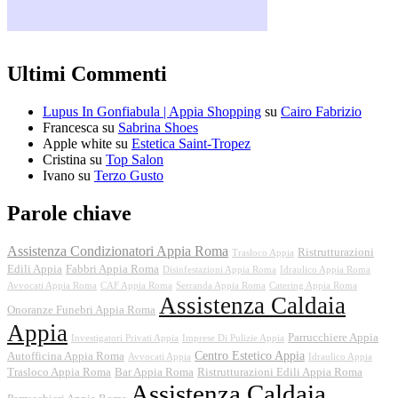
Ultimi Commenti
Lupus In Gonfiabula | Appia Shopping
su
Cairo Fabrizio
Francesca
su
Sabrina Shoes
Apple white
su
Estetica Saint-Tropez
Cristina
su
Top Salon
Ivano
su
Terzo Gusto
Parole chiave
Assistenza Condizionatori Appia Roma
Ristrutturazioni
Trasloco Appia
Edili Appia
Fabbri Appia Roma
Disinfestazioni Appia Roma
Idraulico Appia Roma
Avvocati Appia Roma
CAF Appia Roma
Serranda Appia Roma
Catering Appia Roma
Assistenza Caldaia
Onoranze Funebri Appia Roma
Appia
Parrucchiere Appia
Investigatori Privati Appia
Imprese Di Pulizie Appia
Centro Estetico Appia
Autofficina Appia Roma
Avvocati Appia
Idraulico Appia
Trasloco Appia Roma
Bar Appia Roma
Ristrutturazioni Edili Appia Roma
Assistenza Caldaia