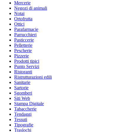
Mercerie
Negozi di animali
Notai
Ortofrutta
Ottici
Parafarmacie
Parrucchieri
Pasticcerie
Pelletterie
Pescherie
Pizzerie
Prodotti tipici
Punto Servizi
Ristoranti
Ristrutturazioni edili
Sanitarie
Sartorie
Sgomberi
Siti Web
Stampa Digitale
Tabaccherie
Tendaggi
Tessuti
Tipografie
Traslochi